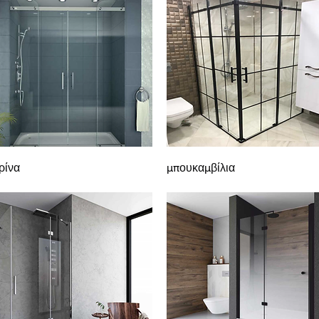
Γρήγορη προβολή
Γρήγορη προβολή
ρίνα
μπουκαμβίλια