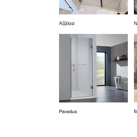
Γρήγορη προβολή
Αζάλεα
Ν
Γρήγορη προβολή
Paradus
Μ