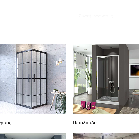
Αρχική σελίδα
Genel
Συστήματα ντους
Ψηφιακά τ
Γρήγορη προβολή
Γρήγορη προβολή
ρμος
Πεταλούδα