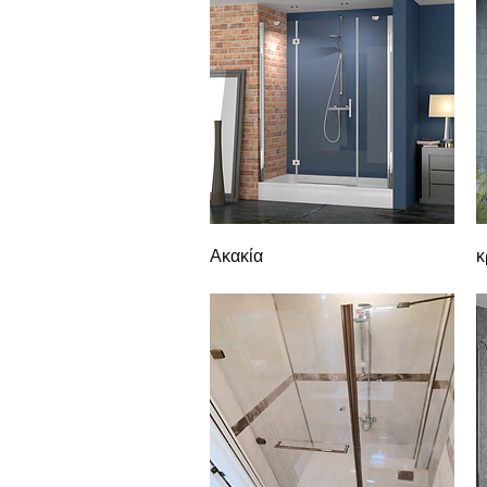
Γρήγορη προβολή
Ακακία
κ