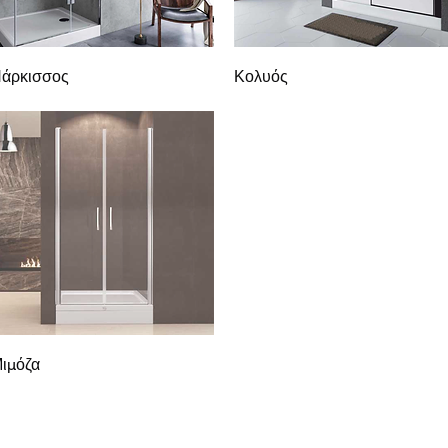
Γρήγορη προβολή
Γρήγορη προβολή
άρκισσος
Κολυός
Γρήγορη προβολή
ιμόζα
Οικοδομικά προϊόντα