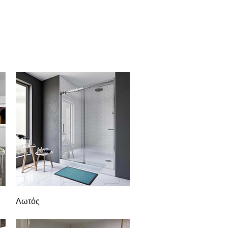
υπωμένα μοτίβα γυαλιού
Daha fazla
Γρήγορη προβολή
Λωτός