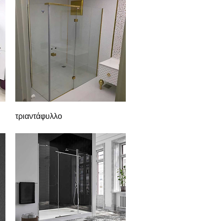
Γρήγορη προβολή
τριαντάφυλλο