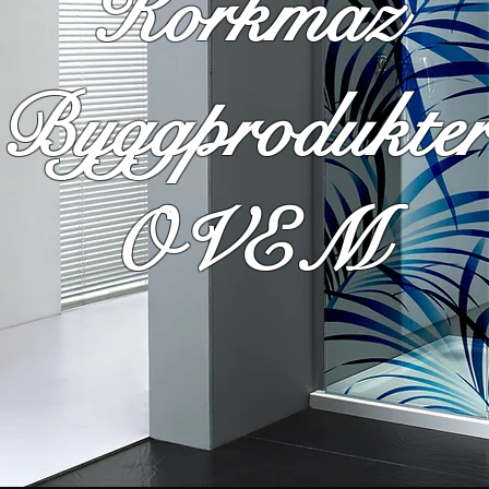
Korkmaz
Byggprodukte
OVEM