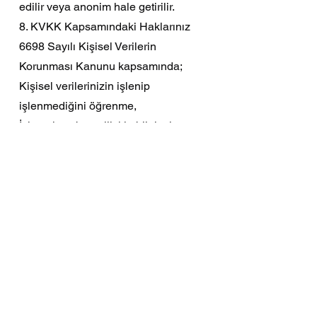
edilir veya anonim hale getirilir.
8. KVKK Kapsamındaki Haklarınız
6698 Sayılı Kişisel Verilerin
Korunması Kanunu kapsamında;
Kişisel verilerinizin işlenip
işlenmediğini öğrenme,
İşlenmişse buna ilişkin bilgi talep
etme,
Amacına uygun kullanılıp
kullanılmadığını öğrenme,
Eksik veya yanlış işlenmiş verilerin
düzeltilmesini isteme,
Kanunda öngörülen şartlar
kapsamında silinmesini veya yok
edilmesini talep etme,
İşlemlerin aktarıldığı üçüncü kişilere