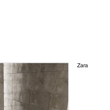
ite
Genel
Duschsysteme
Digital gedruckte Glasmuster
Sands
Zara