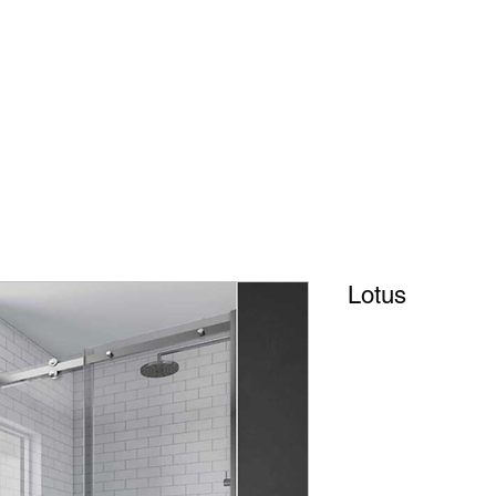
ite
Genel
Duschsysteme
Digital gedruckte Glasmuster
Sands
Lotus